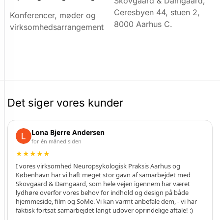
Skovgaard & Damgaard,
e
Ceresbyen 44, stuen 2,
Konferencer, møder og
t
8000 Aarhus C.
r
virksomhedsarrangement
a
f
i
k
o
g
v
Det siger vores kunder
i
s
Google-anmeldelser af Skovgaard & Damg
e
Lona Bjerre Andersen
r
for én måned siden
e
★★★★★
l
I vores virksomhed Neuropsykologisk Praksis Aarhus og
e
København har vi haft meget stor gavn af samarbejdet med
v
Skovgaard & Damgaard, som hele vejen igennem har været
a
lydhøre overfor vores behov for indhold og design på både
n
hjemmeside, film og SoMe. Vi kan varmt anbefale dem, - vi har
faktisk fortsat samarbejdet langt udover oprindelige aftale! :)
t