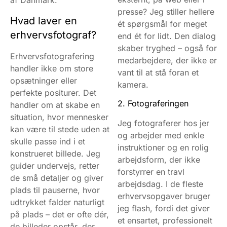
af Danmark.
presse? Jeg stiller hellere
Hvad laver en
ét spørgsmål for meget
erhvervsfotograf?
end ét for lidt. Den dialog
skaber tryghed – også for
Erhvervsfotografering
medarbejdere, der ikke er
handler ikke om store
vant til at stå foran et
opsætninger eller
kamera.
perfekte positurer. Det
2. Fotograferingen
handler om at skabe en
situation, hvor mennesker
Jeg fotograferer hos jer
kan være til stede uden at
og arbejder med enkle
skulle passe ind i et
instruktioner og en rolig
konstrueret billede. Jeg
arbejdsform, der ikke
guider undervejs, retter
forstyrrer en travl
de små detaljer og giver
arbejdsdag. I de fleste
plads til pauserne, hvor
erhvervsopgaver bruger
udtrykket falder naturligt
jeg flash, fordi det giver
på plads – det er ofte dér,
et ensartet, professionelt
de billeder opstår, der