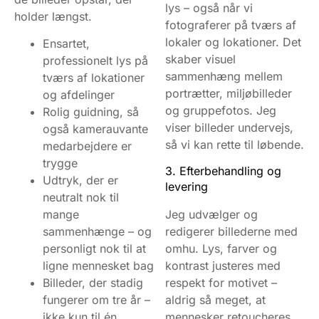
lys – også når vi
holder længst.
fotograferer på tværs af
lokaler og lokationer. Det
Ensartet,
skaber visuel
professionelt lys på
sammenhæng mellem
tværs af lokationer
portrætter, miljøbilleder
og afdelinger
og gruppefotos. Jeg
Rolig guidning, så
viser billeder undervejs,
også kamerauvante
så vi kan rette til løbende.
medarbejdere er
trygge
3. Efterbehandling og
Udtryk, der er
levering
neutralt nok til
mange
Jeg udvælger og
sammenhænge – og
redigerer billederne med
personligt nok til at
omhu. Lys, farver og
ligne mennesket bag
kontrast justeres med
Billeder, der stadig
respekt for motivet –
fungerer om tre år –
aldrig så meget, at
ikke kun til én
mennesker retoucheres