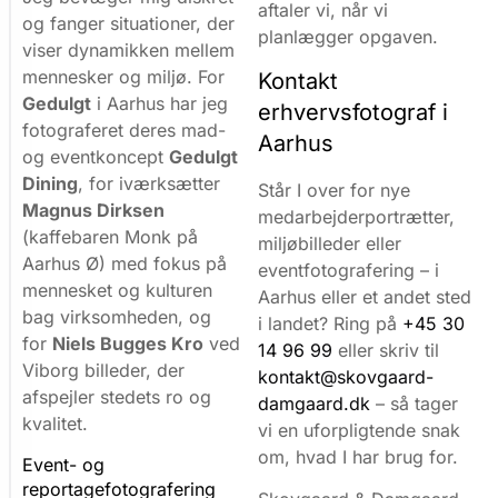
aftaler vi, når vi
b
og fanger situationer, der
planlægger opgaven.
e
viser dynamikken mellem
d
mennesker og miljø. For
Kontakt
r
Gedulgt
i Aarhus har jeg
erhvervsfotograf i
e
fotograferet deres mad-
d
Aarhus
og eventkoncept
Gedulgt
i
Dining
, for iværksætter
n
Står I over for nye
o
Magnus Dirksen
medarbejderportrætter,
p
(kaffebaren Monk på
miljøbilleder eller
l
Aarhus Ø) med fokus på
eventfotografering – i
e
mennesket og kulturen
Aarhus eller et andet sted
v
bag virksomheden, og
i landet? Ring på
+45 30
e
for
Niels Bugges Kro
ved
l
14 96 99
eller skriv til
Viborg billeder, der
s
kontakt@skovgaard-
e
afspejler stedets ro og
damgaard.dk
– så tager
,
kvalitet.
vi en uforpligtende snak
m
om, hvad I har brug for.
å
Event- og
l
reportagefotografering