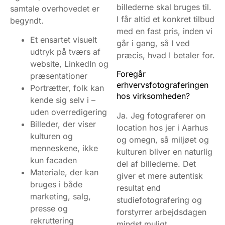
billederne skal bruges til.
samtale overhovedet er
I får altid et konkret tilbud
begyndt.
med en fast pris, inden vi
Et ensartet visuelt
går i gang, så I ved
udtryk på tværs af
præcis, hvad I betaler for.
website, LinkedIn og
Foregår
præsentationer
erhvervsfotograferingen
Portrætter, folk kan
hos virksomheden?
kende sig selv i –
uden overredigering
Ja. Jeg fotograferer on
Billeder, der viser
location hos jer i Aarhus
kulturen og
og omegn, så miljøet og
menneskene, ikke
kulturen bliver en naturlig
kun facaden
del af billederne. Det
Materiale, der kan
giver et mere autentisk
bruges i både
resultat end
marketing, salg,
studiefotografering og
presse og
forstyrrer arbejdsdagen
rekruttering
mindst muligt.