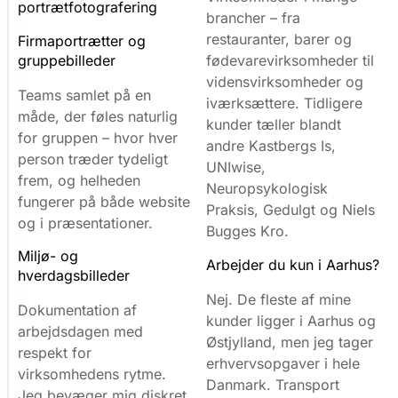
i
portrætfotografering
brancher – fra
b
restauranter, barer og
Firmaportrætter og
r
gruppebilleder
u
fødevarevirksomheder til
g
vidensvirksomheder og
Teams samlet på en
e
iværksættere. Tidligere
måde, der føles naturlig
r
kunder tæller blandt
c
for gruppen – hvor hver
andre Kastbergs Is,
o
person træder tydeligt
UNIwise,
o
frem, og helheden
Neuropsykologisk
k
fungerer på både website
i
Praksis, Gedulgt og Niels
og i præsentationer.
e
Bugges Kro.
s
Miljø- og
Arbejder du kun i Aarhus?
t
hverdagsbilleder
i
Nej. De fleste af mine
l
Dokumentation af
kunder ligger i Aarhus og
a
arbejdsdagen med
t
Østjylland, men jeg tager
respekt for
f
erhvervsopgaver i hele
virksomhedens rytme.
o
Danmark. Transport
Jeg bevæger mig diskret
r