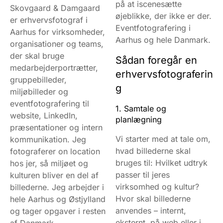
på at iscenesætte
Skovgaard & Damgaard
øjeblikke, der ikke er der.
er erhvervsfotograf i
Eventfotografering i
Aarhus for virksomheder,
Aarhus og hele Danmark.
organisationer og teams,
der skal bruge
Sådan foregår en
medarbejderportrætter,
erhvervsfotograferin
gruppebilleder,
g
miljøbilleder og
eventfotografering til
1. Samtale og
website, LinkedIn,
planlægning
præsentationer og intern
Vi starter med at tale om,
kommunikation. Jeg
hvad billederne skal
fotograferer on location
bruges til: Hvilket udtryk
hos jer, så miljøet og
passer til jeres
kulturen bliver en del af
virksomhed og kultur?
billederne. Jeg arbejder i
Hvor skal billederne
hele Aarhus og Østjylland
anvendes – internt,
og tager opgaver i resten
eksternt, på web eller i