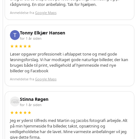
rådgivning. En stor anbefaling. Tak for hjælpen.
v
i
Anmeldelse fra
Google Maps
l
k
e
Tonny Elkjær Hansen
k
for 1 år siden
a
★★★★★
t
Løser opgaver professionelt i afslappet tone og med gode
e
løsningsforslag. Vi har modtaget gode naturlige billeder, der kan
g
bruges både til print, vedligehold af hjemmeside med nye
o
billeder og Facebook
r
Anmeldelse fra
Google Maps
i
e
r
Stinna Røgen
d
for 1 år siden
u
★★★★★
a
Jeg er yderst tilfreds med Martin og Jacobs fotografi arbejde. Alt
c
på min hjemmeside fra billeder, takst, opsætning og
c
vedligeholdelse har de lavet. Mine varmeste anbefalinger vil jeg
e
give dette firma.