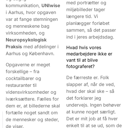
med portrætter og
kommunikation,
UNIwise
miljøbilleder tager
i Aarhus, hvor opgaven
længere tid. Vi
var at fange stemningen
planlægger forløbet
og menneskene bag
sammen, så det passer
virksomheden, og
ind i jeres arbejdsdag.
Neuropsykologisk
Praksis
med afdelinger i
Hvad hvis vores
Aarhus og København.
medarbejdere ikke er
vant til at blive
Opgaverne er meget
fotograferet?
forskellige – fra
De færreste er. Folk
cocktailbarer og
slapper af, når de ved,
restauranter til
hvad der skal ske – så
vidensvirksomheder og
det forklarer jeg
iværksættere. Fælles for
undervejs. Ingen behøver
dem er, at billederne skal
at kunne noget særligt.
fortælle noget sandt om
Det er mit job at få hver
de mennesker og steder,
V
enkelt til at se ud, som de
de viser.