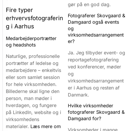
i
gør på en god dag.
Fire typer
b
Fotograferer Skovgaard &
erhvervsfotograferin
r
Damgaard også events
g i Aarhus
u
og
virksomhedsarrangement
g
Medarbejderportrætter
er?
og headshots
e
Ja. Jeg tilbyder event- og
r
Naturlige, professionelle
reportagefotografering
c
portrætter af ledelse og
ved konferencer, møder
medarbejdere – enkeltvis
o
og
eller som samlet session
o
virksomhedsarrangement
for hele virksomheden.
er i Aarhus og resten af
k
Billederne skal ligne den
Danmark.
i
person, man møder i
hverdagen, og fungere
Hvilke virksomheder
e
fotograferer Skovgaard &
på LinkedIn, website og i
s
Damgaard for?
virksomhedens
V
materialer.
Læs mere om
Virksomheder i mange