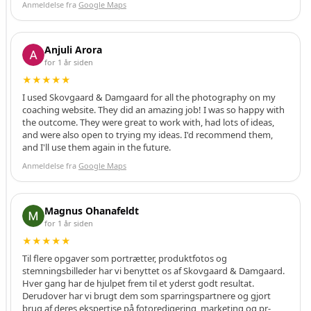
e
Anmeldelse fra
Google Maps
a
n
n
Anjuli Arora
o
for 1 år siden
n
★★★★★
c
I used Skovgaard & Damgaard for all the photography on my
e
coaching website. They did an amazing job! I was so happy with
r
the outcome. They were great to work with, had lots of ideas,
.
and were also open to trying my ideas. I'd recommend them,
and I'll use them again in the future.
D
u
Anmeldelse fra
Google Maps
k
a
n
Magnus Ohanafeldt
v
for 1 år siden
æ
★★★★★
l
Til flere opgaver som portrætter, produktfotos og
g
stemningsbilleder har vi benyttet os af Skovgaard & Damgaard.
e
Hver gang har de hjulpet frem til et yderst godt resultat.
,
Derudover har vi brugt dem som sparringspartnere og gjort
brug af deres ekspertise på fotoredigering, marketing og pr-
h