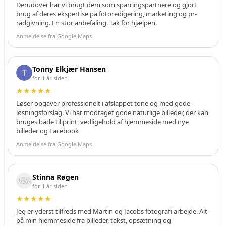
,
Derudover har vi brugt dem som sparringspartnere og gjort
brug af deres ekspertise på fotoredigering, marketing og pr-
h
rådgivning. En stor anbefaling. Tak for hjælpen.
v
i
Anmeldelse fra
Google Maps
l
k
e
Tonny Elkjær Hansen
k
for 1 år siden
a
★★★★★
t
Løser opgaver professionelt i afslappet tone og med gode
e
løsningsforslag. Vi har modtaget gode naturlige billeder, der kan
g
bruges både til print, vedligehold af hjemmeside med nye
o
billeder og Facebook
r
Anmeldelse fra
Google Maps
i
e
r
Stinna Røgen
d
for 1 år siden
u
★★★★★
a
Jeg er yderst tilfreds med Martin og Jacobs fotografi arbejde. Alt
c
på min hjemmeside fra billeder, takst, opsætning og