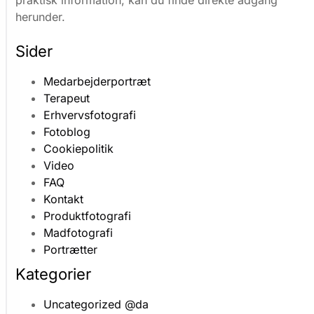
V
herunder.
i
b
Sider
r
u
Medarbejderportræt
g
Terapeut
e
r
Erhvervsfotografi
c
Fotoblog
o
Cookiepolitik
o
Video
k
FAQ
i
Kontakt
e
Produktfotografi
s
t
Madfotografi
i
Portrætter
l
Kategorier
a
t
Uncategorized @da
f