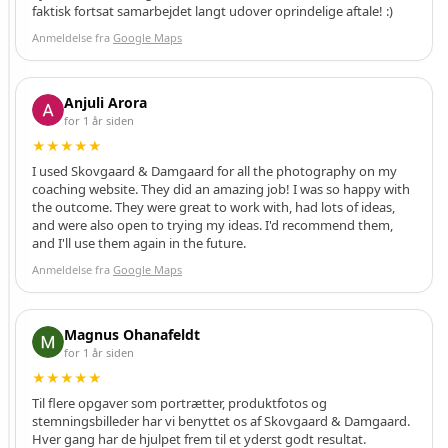
faktisk fortsat samarbejdet langt udover oprindelige aftale! :)
t
e
Anmeldelse fra
Google Maps
a
n
n
Anjuli Arora
o
for 1 år siden
n
★★★★★
c
I used Skovgaard & Damgaard for all the photography on my
e
coaching website. They did an amazing job! I was so happy with
r
the outcome. They were great to work with, had lots of ideas,
.
and were also open to trying my ideas. I'd recommend them,
and I'll use them again in the future.
D
u
Anmeldelse fra
Google Maps
k
a
n
Magnus Ohanafeldt
v
for 1 år siden
æ
★★★★★
l
Til flere opgaver som portrætter, produktfotos og
g
stemningsbilleder har vi benyttet os af Skovgaard & Damgaard.
e
Hver gang har de hjulpet frem til et yderst godt resultat.