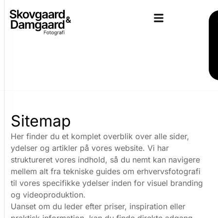
V
i
b
r
u
g
e
r
Sitemap
c
o
Her finder du et komplet overblik over alle sider,
ydelser og artikler på vores website. Vi har
o
struktureret vores indhold, så du nemt kan navigere
k
mellem alt fra tekniske guides om erhvervsfotografi
i
til vores specifikke ydelser inden for visuel branding
e
og videoproduktion.
Uanset om du leder efter priser, inspiration eller
s
praktisk information, kan du finde direkte adgang