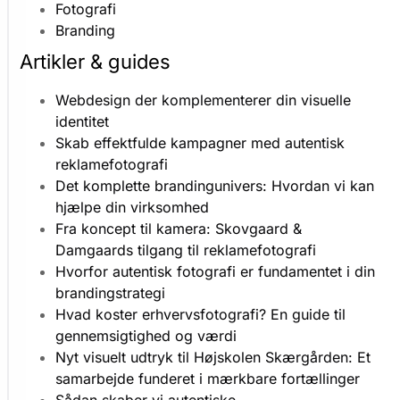
o
Fotografi
r
Branding
b
Artikler & guides
e
d
Webdesign der komplementerer din visuelle
r
e
identitet
d
Skab effektfulde kampagner med autentisk
i
reklamefotografi
n
Det komplette brandingunivers: Hvordan vi kan
o
hjælpe din virksomhed
p
Fra koncept til kamera: Skovgaard &
l
Damgaards tilgang til reklamefotografi
e
v
Hvorfor autentisk fotografi er fundamentet i din
e
brandingstrategi
l
Hvad koster erhvervsfotografi? En guide til
s
gennemsigtighed og værdi
e
Nyt visuelt udtryk til Højskolen Skærgården: Et
,
samarbejde funderet i mærkbare fortællinger
m
Sådan skaber vi autentiske