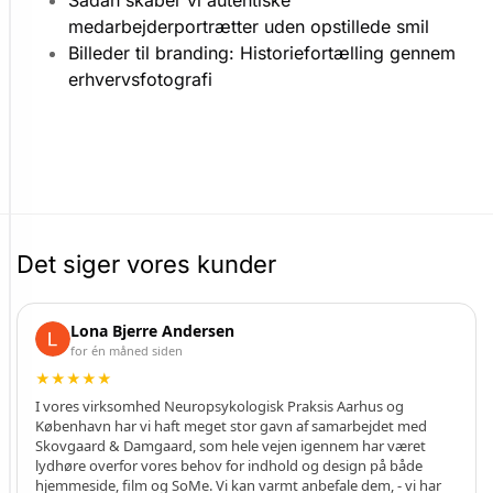
å
l
medarbejderportrætter uden opstillede smil
e
Billeder til branding: Historiefortælling gennem
t
erhvervsfotografi
r
a
f
i
k
o
g
v
Det siger vores kunder
i
s
Google-anmeldelser af Skovgaard & Damg
e
Lona Bjerre Andersen
r
for én måned siden
e
★★★★★
l
I vores virksomhed Neuropsykologisk Praksis Aarhus og
e
København har vi haft meget stor gavn af samarbejdet med
v
Skovgaard & Damgaard, som hele vejen igennem har været
a
lydhøre overfor vores behov for indhold og design på både
n
hjemmeside, film og SoMe. Vi kan varmt anbefale dem, - vi har