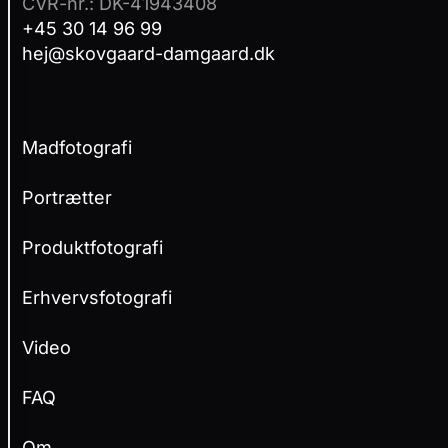
CVR-nr.: DK-41943408
i
+45 30 14 96 99
t
hej@skovgaard-damgaard.dk
i
k
·
P
Madfotografi
r
i
v
Portrætter
a
t
Produktfotografi
l
i
Erhvervsfotografi
v
s
Video
p
o
l
FAQ
i
t
Om